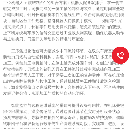
工位机器人 + 旋转料台” 的组合方案：机器人配备双抓手，在一侧主
轴完成加工时，同步完成另一侧主轴的卸料与装料，通过时间重叠减
少辅助时间。针对长短轴类零件的混线生产，料台可集成视觉识别模
块，自动区分工件规格并指引机器人切换抓手模式 —— 短轴零件采
用夹持式抓手，长轴零件启用支撑式托架，避免吊装过程中的变形。
上下料系统与车床的信号交互通过工业以太网实现，确保机器人动作
与主轴换刀、门盖开关等动作的精准时序配合。
工序集成化改造可大幅减少中间流转环节。在双头车床基础上加
装动力刀塔与自动送料机构，实现 “车削 - 铣削 - 钻孔” 多工序一站式
加工。例如加工电机轴时，左侧主轴完成外圆车削，右侧主轴同步进
行键槽铣削，刀塔上的钻孔刀具在工件流转过程中完成径向孔加工，
整个过程无需人工干预。对于需要二次加工的复杂零件，可在机床输
出端衔接翻转机构与检测工位，通过机械臂将工件翻转后送入检测
台，激光测径仪自动完成尺寸检测，合格件流入下料仓，不合格件触
发标记并分流，实现加工与质检的自动化闭环。
智能监控与远程运维系统的搭建可提升设备可用性。在机床关键
部位部署振动、温度传感器，通过边缘计算节点实时分析设备状态，
预测主轴轴承、导轨等易损件的剩余寿命，提前触发维护预警。借助
物联网平台将设备运行数据与生产管理系统对接，实现加工进度、设