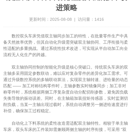
进策略
更新时间：2025-08-08 | 访问量：1416
数控双头车床凭借双主轴同步加工的特性，在批量零件生产中具
备天然效率优势，但其自动化升级需突破双主轴协同、工序衔接与柔
性适配的多重挑战。通过系统性技术改进，可实现从半自动加工向全
流程无人化生产的跨越。
双主轴协同控制的智能化升级是核心突破口。传统双头车床的双
主轴多采用固定参数联动，难以应对复杂零件的差异化加工需求。可
通过升级数控系统的多轴联动算法，实现双主轴转速、进给量的动态
匹配 —— 加工对称结构零件时，主轴参数实时镜像同步；加工非对
称零件时，系统根据两侧工序复杂度自动分配切削参数，避免因负载
失衡导致的振动误差。同时，在主轴箱加装扭矩传感器，实时监测切
削负载，当某一主轴出现过载时，系统自动调整另一侧进给速度进行
补偿，确保加工过程稳定。
自动化上下料系统的柔性改造需适配双主轴特性。相较于单主轴
车床，双头车床的工件装卸需兼顾两侧主轴的时序衔接，可采用 “双