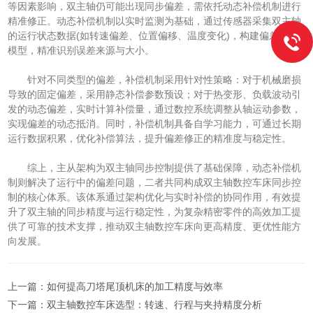
等因素影响，双主轴仍可能出现同步偏差，需依托动态补偿机制进行
精准修正。动态补偿机制以实时监测为基础，通过传感器采集双主轴
的运行状态数据(如转速偏差、位置偏移、温度变化)，构建偏差预测
模型，精准识别误差来源与大小。
针对不同类型的偏差，补偿机制采用针对性策略：对于机械磨损
导致的固定偏差，采用静态补偿参数预设；对于热变形、负载波动引
发的动态偏差，实时计算补偿量，通过数控系统调整从轴运动参数，
实现偏差的动态抵消。同时，补偿机制具备自学习能力，可通过长期
运行数据积累，优化补偿算法，提升偏差修正的精准度与稳定性。
综上，主从架构为双主轴同步控制提供了基础保障，动态补偿机
制则解决了运行中的偏差问题，二者共同构成双主轴数控车床同步控
制的核心体系。该体系通过架构优化与实时补偿的协同作用，有效提
升了双主轴的同步精度与运行稳定性，为复杂精密零件的高效加工提
供了可靠的技术支撑，推动双主轴数控车床向更高精度、更优性能方
向发展。
上一篇：
如何提高刀塔尾顶机床的加工精度与效率
下一篇：
双主轴数控车床选型：转速、行程与夹持精度分析