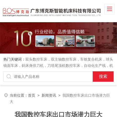
热门关键词：
双头数控车床，双主轴数控车床，车铣复合机床，球头
镜面车床，斜床身排刀机，刀塔尾顶机数控车床，自动化生产线，机
械手
当前位置：
首页
>
新闻资讯
>
我国数控车床出口市场潜力巨
大
我国数控车床出口市场潜力巨大