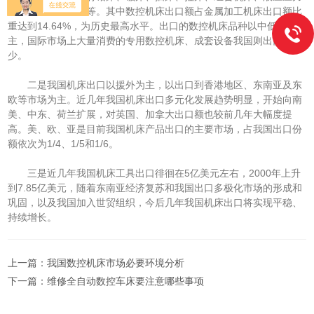
机、数控木工车床等。其中数控机床出口额占金属加工机床出口额比
重达到14.64%，为历史最高水平。出口的数控机床品种以中低档为
主，国际市场上大量消费的专用数控机床、成套设备我国则出口较
少。
二是我国机床出口以援外为主，以出口到香港地区、东南亚及东
欧等市场为主。近几年我国机床出口多元化发展趋势明显，开始向南
美、中东、荷兰扩展，对英国、加拿大出口额也较前几年大幅度提
高。美、欧、亚是目前我国机床产品出口的主要市场，占我国出口份
额依次为1/4、1/5和1/6。
三是近几年我国机床工具出口徘徊在5亿美元左右，2000年上升
到7.85亿美元，随着东南亚经济复苏和我国出口多极化市场的形成和
巩固，以及我国加入世贸组织，今后几年我国机床出口将实现平稳、
持续增长。
上一篇：
我国数控机床市场必要环境分析
下一篇：
维修全自动数控车床要注意哪些事项