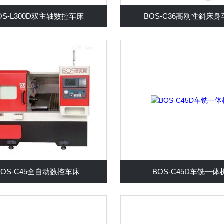
OS-L300D双主轴数控车床
BOS-C36高刚性斜床身
BOS-C45全自动数控车床
BOS-C45D车铣一体