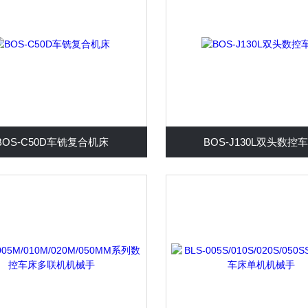
BOS-C50D车铣复合机床
BOS-J130L双头数控